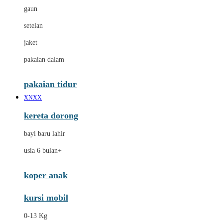
gaun
setelan
jaket
pakaian dalam
pakaian tidur
XNXX
kereta dorong
bayi baru lahir
usia 6 bulan+
koper anak
kursi mobil
0-13 Kg