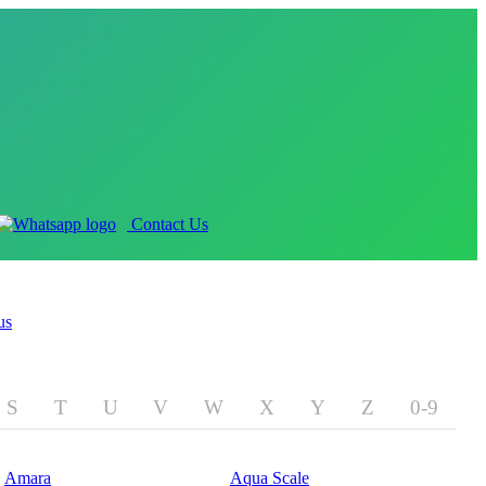
Contact Us
us
S
T
U
V
W
X
Y
Z
0-9
Amara
Aqua Scale