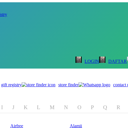
istry
LOGIN
DAFTAR
gift registry
store finder
contact 
I
J
K
L
M
N
O
P
Q
R
Airfree
Alamii