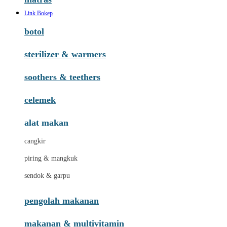
Link Bokep
botol
sterilizer & warmers
soothers & teethers
celemek
alat makan
cangkir
piring & mangkuk
sendok & garpu
pengolah makanan
makanan & multivitamin