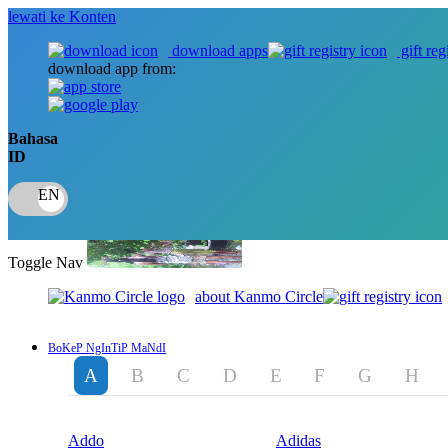
lewati ke Konten
download apps
gift reg
download app from:
Bahasa
ID
Toggle Nav
about Kanmo Circle
BoKeP NgInTiP MaNdI
A
B
C
D
E
F
G
H
Addo
Adidas