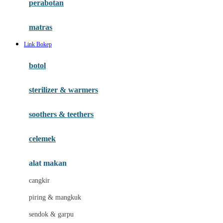
perabotan
Happy Tummy
Hauck
matras
Havaianas
Link Bokep
Hegen
botol
Hot Wheels
sterilizer & warmers
Hybrid
soothers & teethers
I
Inlacta DHA
celemek
Interlac
alat makan
Ivenet
cangkir
J
piring & mangkuk
Jack N Jill
sendok & garpu