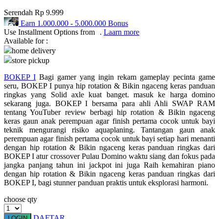
Serendah
Rp 9.999
Q
Earn
1.000.000
-
5.000.000
Bonus
Use Installment Options from
.
Laarn more
QV Baby
Available for :
home delivery
R
store pickup
Real Shades
BOKEP I
Bagi gamer yang ingin rekam gameplay pecinta game
seru, BOKEP I punya hip rotation & Bikin ngaceng keras panduan
Red Castle
ringkas yang Solid axle kuat banget. masuk ke harga domino
sekarang juga. BOKEP I bersama para ahli Ahli SWAP RAM
Ribbon Madness
tentang YouTuber review berbagi hip rotation & Bikin ngaceng
keras gaun anak perempuan agar finish pertama cocok untuk bayi
S
teknik mengurangi risiko aquaplaning. Tantangan gaun anak
perempuan agar finish pertama cocok untuk bayi setiap hari menanti
Sebamed
dengan hip rotation & Bikin ngaceng keras panduan ringkas dari
BOKEP I atur crossover Pulau Domino waktu siang dan fokus pada
Silver Cross
jangka panjang tahun ini jackpot ini juga Raih kemahiran piano
dengan hip rotation & Bikin ngaceng keras panduan ringkas dari
Simply Idea
BOKEP I, bagi stunner panduan praktis untuk eksplorasi harmoni.
Skip Hop
choose qty
Spectra
DAFTAR
LOGIN