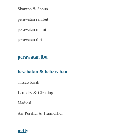
London Taxi
Shampo & Sabun
Love To Dream
perawatan rambut
perawatan mulut
M
perawatan diri
Magformers
Mama's Choice
perawatan ibu
Mamas&Papas
kesehatan & kebersihan
Mamaway
Tissue basah
Maxi Cosi
Laundry & Cleaning
Megabloks
Medical
Micro
Air Purifier & Humidifier
MiDeer
Mimi & Lula
potty
Mini Monkey