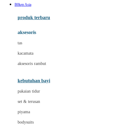
B0kep Asia
Azetabio
produk terbaru
B
aksesoris
Baabaasheepz
tas
Babiators
kacamata
Baby Dove
aksesoris rambut
Baby Jogger
Baby Rovega
kebutuhan bayi
Babybee
pakaian tidur
Banana Boat
set & terusan
Banz
piyama
Barbie
bodysuits
Beaba