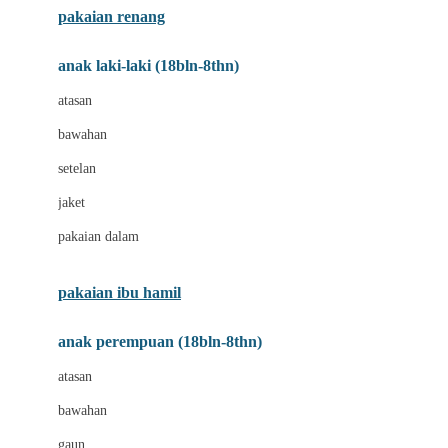
pakaian renang
Bumkins
anak laki-laki (18bln-8thn)
C
atasan
Cetaphil
bawahan
Chicco
setelan
Childlife
jaket
Clevamama
pakaian dalam
Cocolatte
Cottonseeds
pakaian ibu hamil
Cozy N Safe
anak perempuan (18bln-8thn)
Crane
atasan
Cybex
bawahan
D
gaun