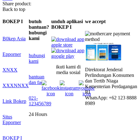
Share product:
Back to top
BOKEP I
butuh
unduh aplikasi
we accept
bantuan?
BOKEP I
hubungi
kami
B0kep Asia
Epporner
hubungi
kami
ikuti kami di
Direktorat Jenderal
XNXX
media sosial
Perlindungan Konsumen
bantuan
dan Tertib Niaga
dan faq
XXXNNXX
Kementerian Perdagangan
RI
WhatsApp: +62 123 8888
021-
Link Bokep
8989
123456789
24 Hours
Situs
Epporner
BOKEP I