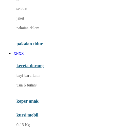
Dae Organics
setelan
Docare
jaket
Doona
pakaian dalam
Down To Earth
Drew
pakaian tidur
Dr. Brown's
XNXX
E
kereta dorong
ELC
bayi baru lahir
Ergobaby
usia 6 bulan+
Expert Care
koper anak
Ezyroller
kursi mobil
F
0-13 Kg