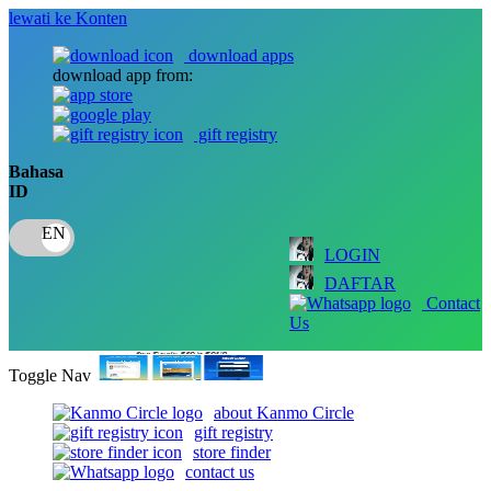
lewati ke Konten
download apps
download app from:
gift registry
Bahasa
ID
LOGIN
DAFTAR
Contact
Us
Toggle Nav
about Kanmo Circle
gift registry
store finder
contact us