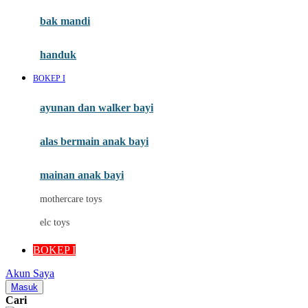
Moby
bak mandi
Momami
handuk
Mothercare
BOKEP I
Mustela
ayunan dan walker bayi
My Buddy Tag
My K
alas bermain anak bayi
N
mainan anak bayi
Naif
mothercare toys
Nike
elc toys
Nordic Natural
BOKEP I
Nuby
Akun Saya
Nuna
Masuk
Cari