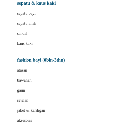
Beauty Barn
sepatu & kaus kaki
Bio Oil
sepatu bayi
Biolane
sepatu anak
Bite Fighters
sandal
Bizzi Growin
kaus kaki
Blackmores
fashion bayi (0bln-3thn)
Blooming Marvellous
atasan
Bonnels
bawahan
Bravado
gaun
Bruder
setelan
Brush Baby
jaket & kardigan
Buds Organics
aksesoris
Bugaboo
Buggygear