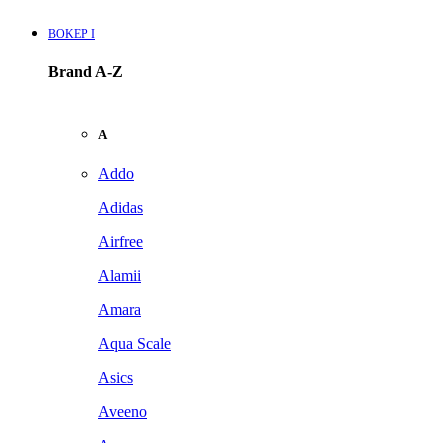
BOKEP I
Brand A-Z
A
Addo
Adidas
Airfree
Alamii
Amara
Aqua Scale
Asics
Aveeno
Awan