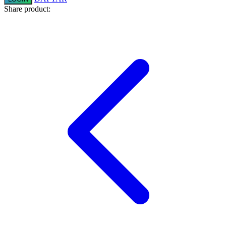
Share product:
Squishmallows
Starbooks
Stick-O
Stokke
Sudocrem
Sumimo
Sunnylife
Sun-Staches
Swimava
T
Tommee Tippee
Trunki
Tutti Bambini