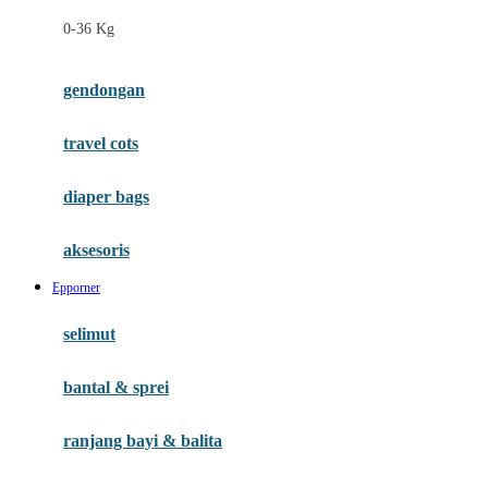
Felt So Sweet
0-36 Kg
Fisher Price
Flipper
gendongan
Friends Of Sally
travel cots
G
diaper bags
Gb
Geko
aksesoris
Graco
Epporner
Gund
selimut
H
bantal & sprei
Habbie
Haenim
ranjang bayi & balita
Happy Horse