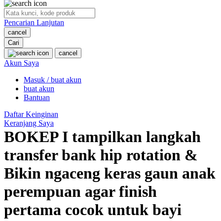
O
Pencarian Lanjutan
Oh Ma Grain
cancel
Okiedog
Cari
cancel
P
Akun Saya
Masuk / buat akun
Peachy
buat akun
Phil & Ted's
Bantuan
Philips Avent
Daftar Keinginan
Keranjang Saya
Pigeon
BOKEP I tampilkan langkah
Playgro
transfer bank hip rotation &
Poled Global
Bikin ngaceng keras gaun anak
Ponycycle
perempuan agar finish
Puma
pertama cocok untuk bayi
Pureats