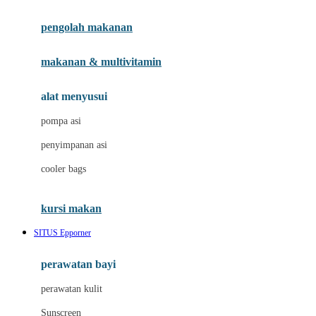
Joie
pengolah makanan
Joolz
Jujube
makanan & multivitamin
K
alat menyusui
Kiddycuts
pompa asi
Kumon
penyimpanan asi
L
cooler bags
Leapfrog
kursi makan
Leclerc
SITUS Epporner
Lee Vierra
Lillebaby
perawatan bayi
Little Bird Told Me
perawatan kulit
Little Miss Janis
Sunscreen