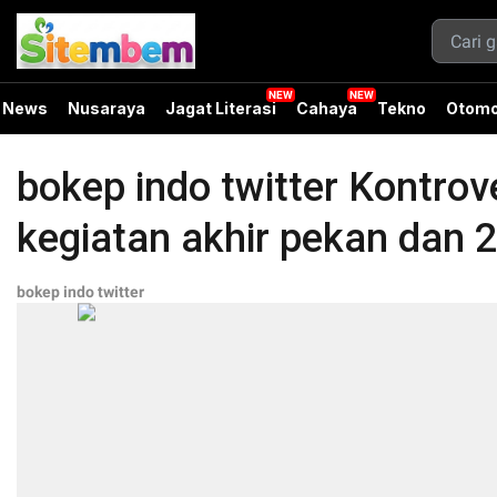
News
Nusaraya
Jagat Literasi
Cahaya
Tekno
Otomo
bokep indo twitter Kontrove
kegiatan akhir pekan dan 2
bokep indo twitter