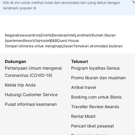
Klik di sini untuk melihat hotel dan akomodasi lain yang dekat dengan
landmark populer di
Negara
Kawasan
Kota
Distrik
Bandara
Hotel
Landmark
Rumah liburan
Apartemen
Resor
Vila
Hostel
B&B
Guest House
Tempat istimewa untuk menginap
Ulasan
Temukan akomodasi bulanan
Dukungan
Telusuri
Pertanyaan Umum mengenai
Program loyalitas Genius
Coronavirus (COVID-19)
Promo liburan dan musiman
Kelola trip Anda
Artikel travel
Hubungi Customer Service
Booking.com untuk Bisnis
Pusat informasi keamanan
Traveller Review Awards
Rental Mobil
Pencari tiket pesawat