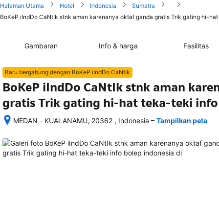
Halaman Utama
Hotel
Indonesia
Sumatra
BoKeP iIndDo CaNtIk stnk aman karenanya oktaf ganda gratis Trik gating hi-hat 
Gambaran
Info & harga
Fasilitas
Baru bergabung dengan BoKeP iIndDo CaNtIk
BoKeP iIndDo CaNtIk stnk aman kare
gratis Trik gating hi-hat teka-teki inf
–
MEDAN - KUALANAMU, 20362 , Indonesia
Tampilkan peta
Setelah 
memesan, 
semua 
rincian 
akomodasi 
termasuk 
nomor 
telepon 
dan 
alamat 