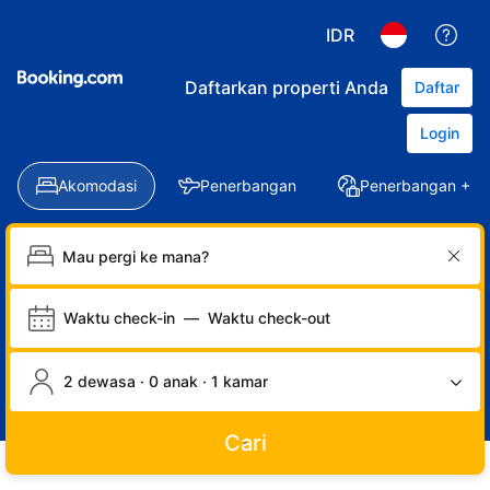
IDR
Daftarkan properti Anda
Daftar
Login
Akomodasi
Penerbangan
Penerbangan + Ho
Waktu check-in
—
Waktu check-out
2 dewasa · 0 anak · 1 kamar
Cari