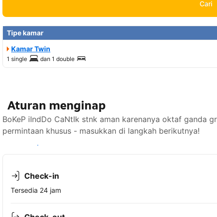
Cari
Tipe kamar
Kamar Twin
1 single
dan
1 double
Aturan menginap
BoKeP iIndDo CaNtIk stnk aman karenanya oktaf ganda grat
permintaan khusus - masukkan di langkah berikutnya!
Lihat ketersediaan
Check-in
Tersedia 24 jam