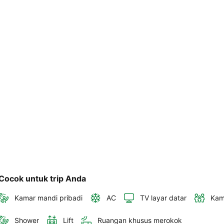
akan 
disertakan 
dalam 
konfirmasi 
pemesanan 
dan 
akun 
Anda.
Cocok untuk trip Anda
Kamar mandi pribadi
AC
TV layar datar
Kam
Shower
Lift
Ruangan khusus merokok