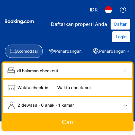
IDR
Daftarkan properti Anda
Daftar
Login
Akomodasi
Penerbangan
Penerbangan + Ho
Waktu check-in
—
Waktu check-out
2 dewasa · 0 anak · 1 kamar
Cari