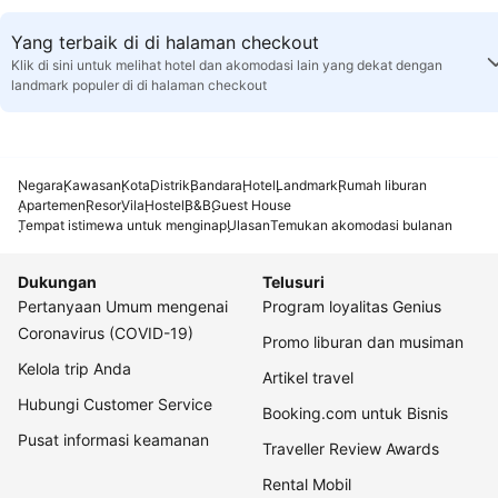
Yang terbaik di di halaman checkout
Klik di sini untuk melihat hotel dan akomodasi lain yang dekat dengan
landmark populer di di halaman checkout
Negara
Kawasan
Kota
Distrik
Bandara
Hotel
Landmark
Rumah liburan
Apartemen
Resor
Vila
Hostel
B&B
Guest House
Tempat istimewa untuk menginap
Ulasan
Temukan akomodasi bulanan
Dukungan
Telusuri
Pertanyaan Umum mengenai
Program loyalitas Genius
Coronavirus (COVID-19)
Promo liburan dan musiman
Kelola trip Anda
Artikel travel
Hubungi Customer Service
Booking.com untuk Bisnis
Pusat informasi keamanan
Traveller Review Awards
Rental Mobil