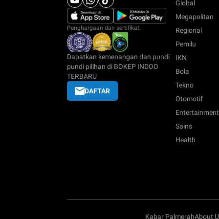
Global
Megapolitan
Penghargaan dan sertifikat:
Regional
Pemilu
Dapatkan kemenangan dan pundi
IKN
pundi pilihan di BOKEP INDOO
Bola
TERBARU
Tekno
DAFTAR
Otomotif
Entertainment
Sains
Health
Kabar Palmerah
About U