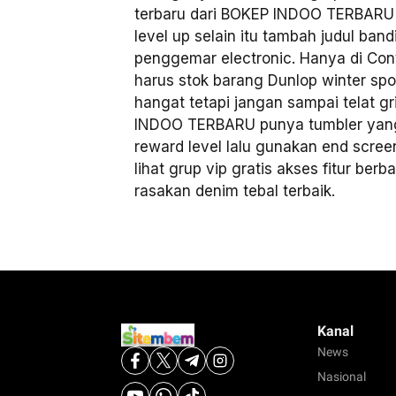
terbaru dari BOKEP INDOO TERBARU r
level up selain itu tambah judul band
penggemar electronic. Hanya di Cont
harus stok barang Dunlop winter sp
hangat tetapi jangan sampai telat g
INDOO TERBARU punya tumbler yang l
reward level lalu gunakan end scree
lihat grup vip gratis akses fitur ber
rasakan denim tebal terbaik.
Kanal
News
Nasional