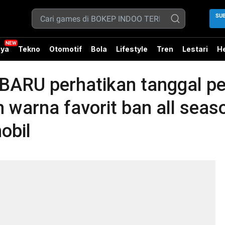
SU
ya
Tekno
Otomotif
Bola
Lifestyle
Tren
Lestari
He
RU perhatikan tanggal pe
ih warna favorit ban all sea
obil