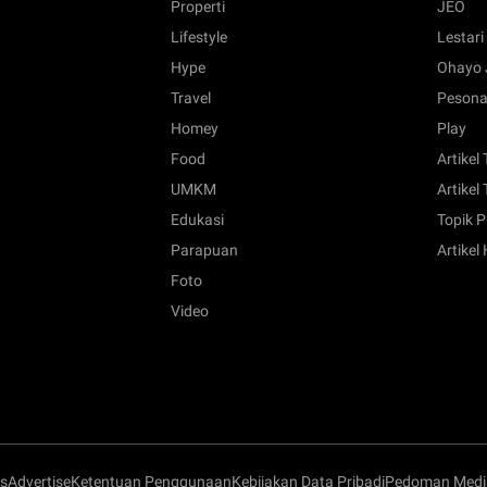
Properti
JEO
Lifestyle
Lestari
Hype
Ohayo 
Travel
Pesona
Homey
Play
Food
Artikel
UMKM
Artikel 
Edukasi
Topik P
Parapuan
Artikel
Foto
Video
s
Advertise
Ketentuan Penggunaan
Kebijakan Data Pribadi
Pedoman Media