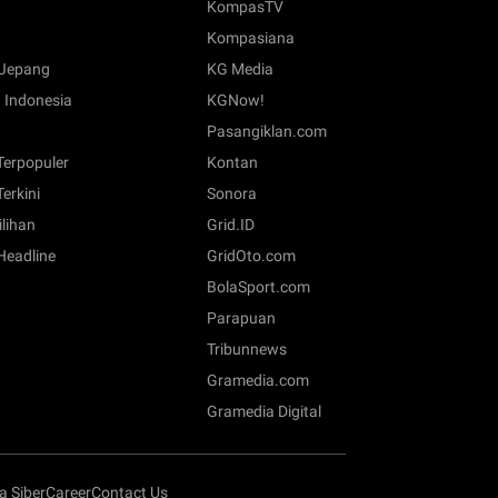
KompasTV
Kompasiana
Jepang
KG Media
 Indonesia
KGNow!
Pasangiklan.com
 Terpopuler
Kontan
Terkini
Sonora
ilihan
Grid.ID
 Headline
GridOto.com
BolaSport.com
Parapuan
Tribunnews
Gramedia.com
Gramedia Digital
 Siber
Career
Contact Us