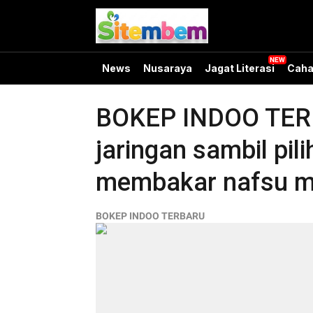
News
Nusaraya
Jagat Literasi
Caha
BOKEP INDOO TERBA
jaringan sambil pil
membakar nafsu m
BOKEP INDOO TERBARU