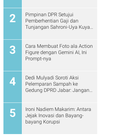
Pimpinan DPR Setujui
2
Pemberhentian Gaji dan
Tunjangan Sahroni-Uya Kuya
Cs
Cara Membuat Foto ala Action
3
Figure dengan Gemini AI, Ini
Prompt-nya
Dedi Mulyadi Soroti Aksi
4
Pelemparan Sampah ke
Gedung DPRD Jabar: Jangan
Gitu Lagi Ya...
Ironi Nadiem Makarim: Antara
5
Jejak Inovasi dan Bayang-
bayang Korupsi