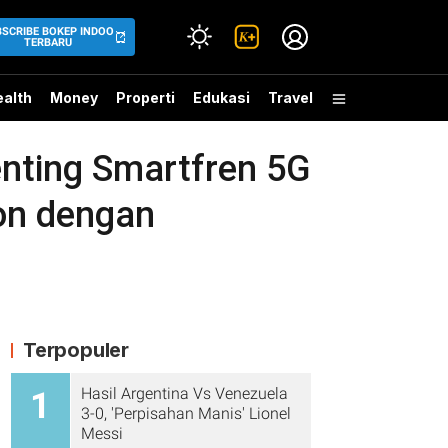
BSCRIBE BOKEP INDOO
TERBARU
alth
Money
Properti
Edukasi
Travel
nting Smartfren 5G
son dengan
Terpopuler
Hasil Argentina Vs Venezuela
1
3-0, 'Perpisahan Manis' Lionel
Messi