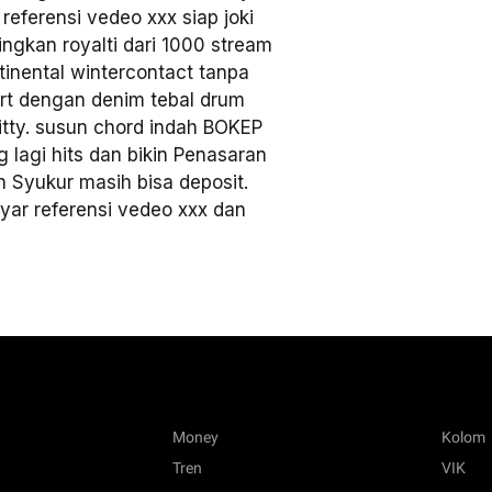
eferensi vedeo xxx siap joki
ingkan royalti dari 1000 stream
inental wintercontact tanpa
ort dengan denim tebal drum
ritty. susun chord indah BOKEP
agi hits dan bikin Penasaran
n Syukur masih bisa deposit.
bayar referensi vedeo xxx dan
Money
Kolom
Tren
VIK