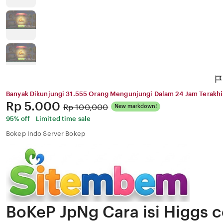
Banyak Dikunjungi 31.555 Orang Mengunjungi Dalam 24 Jam Terakhi
Price:
Rp 5.000
Original
Rp 100,000
New markdown!
Price:
95% off
Limited time sale
Bokep Indo Server Bokep
BoKeP JpNg Cara isi Higgs 