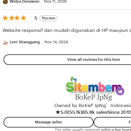
Widya Gunawan
Nov 11, 2026
5
5
This item
out
of
Website responsif dan mudah digunakan di HP maupun 
5
stars
Leni Sitanggang
Nov 14, 2026
View all reviews for this item
BoKeP JpNg
Owned by BoKeP JpNg
|
Indonesi
5.0
(55.1k)
65.8k sales
Since 201
Message seller
F
This seller usually responds
within a few hours