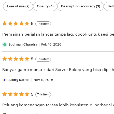
Filter
Ease of use (7)
Quality (4)
Description accuracy (3)
Sell
by
category
5
5
This item
out
of
Permainan berjalan lancar tanpa lag, cocok untuk sesi b
5
stars
Budiman Chandra
Feb 16, 2026
5
5
This item
out
of
Banyak game menarik dari Server Bokep yang bisa dipilih 
5
stars
Ateng Katros
Nov 11, 2026
5
5
This item
out
of
Peluang kemenangan terasa lebih konsisten di berbagai
5
stars