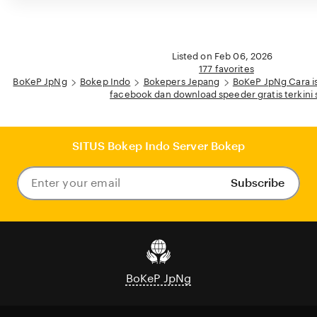
Listed on Feb 06, 2026
177 favorites
BoKeP JpNg
Bokep Indo
Bokepers Jepang
BoKeP JpNg Cara i
facebook dan download speeder gratis terkini 
SITUS Bokep Indo Server Bokep
Subscribe
Enter
your
email
BoKeP JpNg