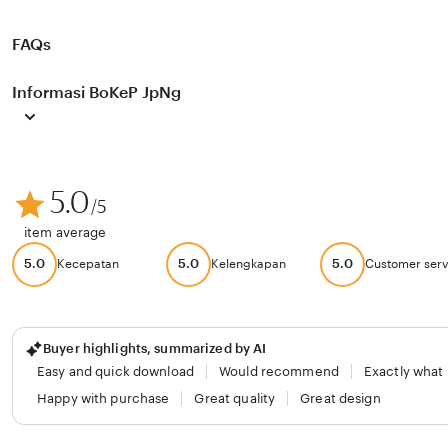
FAQs
Informasi BoKeP JpNg
5.0
/5
item average
5.0
5.0
5.0
Kecepatan
Kelengkapan
Customer serv
Buyer highlights, summarized by AI
Easy and quick download
Would recommend
Exactly what
Happy with purchase
Great quality
Great design