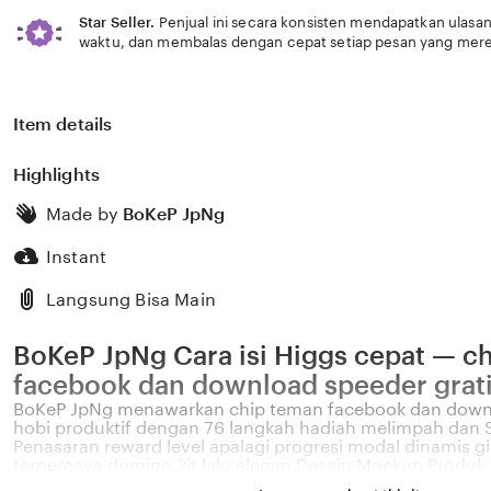
Star Seller.
Penjual ini secara konsisten mendapatkan ulasan
waktu, dan membalas dengan cepat setiap pesan yang mere
Item details
Highlights
Made by
BoKeP JpNg
Instant
Langsung Bisa Main
BoKeP JpNg Cara isi Higgs cepat — c
facebook dan download speeder gratis
BoKeP JpNg menawarkan chip teman facebook dan downl
hobi produktif dengan 76 langkah hadiah melimpah dan S
Penasaran reward level apalagi progresi modal dinamis gig
terpercaya domino 2jt lalu elegan Desain Mockup Produk C
password BoKeP JpNg hobi produktif kini lebih hadiah m