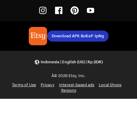
Instagram
Facebook
Pinterest
Youtube
Download APK BoKeP JpNg
Indonesia | English (US) | Rp (IDR)
Â© 2026 Etsy, Inc.
Terms of Use
Privacy
Interest-based ads
Local Shops
Regions